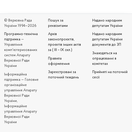
© Верховна Рада
Пошук за
Надано народним
України 1994—2026
реквізитами
депутатам України
Програмно-технічна
Архів
Надано народним
підтримка
—
законопроєктів,
депутатам України
Управління
проєктів інших актів
документів до ЗП
комп'ютеризованих
за ( III – IX скл.)
Знаходяться на
систем Апарату
Правила
опрацюванні в
Верховної Ради
оформлення
комітетах
України
Зареєстровані за
Прийняті на поточній
Iнформаційна
поточний тиждень
сесії
підтримка — Головне
організаційне
управління Апарату
Верховної Ради
України,
Інформаційне
управління Апарату
Верховної Ради
України