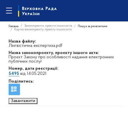
Законопроєкти, проєкти інших актів
Головна
Пошук за реквізитами
Картка законопроєкту, проєкту іншого акта
Назва файлу:
Лінгвістична експертиза.pdf
Назва законопроєкту, проєкту іншого акта:
Проєкт Закону про особливості надання електронних
публічних послуг
Номер, дата реєстрації:
5495
від 14.05.2021
Поділитись:
Завантажити