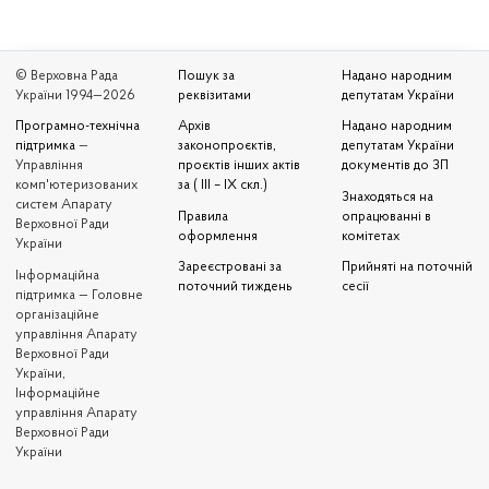
© Верховна Рада
Пошук за
Надано народним
України 1994—2026
реквізитами
депутатам України
Програмно-технічна
Архів
Надано народним
підтримка
—
законопроєктів,
депутатам України
Управління
проєктів інших актів
документів до ЗП
комп'ютеризованих
за ( III – IX скл.)
Знаходяться на
систем Апарату
Правила
опрацюванні в
Верховної Ради
оформлення
комітетах
України
Зареєстровані за
Прийняті на поточній
Iнформаційна
поточний тиждень
сесії
підтримка — Головне
організаційне
управління Апарату
Верховної Ради
України,
Інформаційне
управління Апарату
Верховної Ради
України