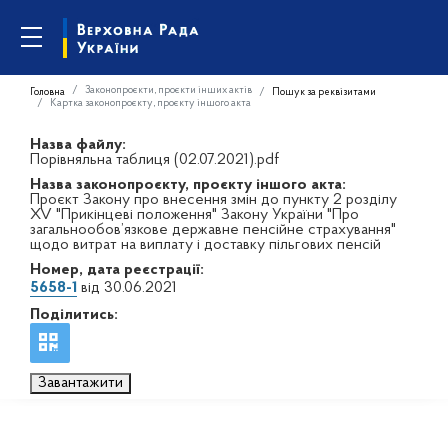
Законопроєкти, проєкти інших актів
Головна
Пошук за реквізитами
Картка законопроєкту, проєкту іншого акта
Назва файлу:
Порівняльна таблиця (02.07.2021).pdf
Назва законопроєкту, проєкту іншого акта:
Проєкт Закону про внесення змін до пункту 2 розділу
XV "Прикінцеві положення" Закону України "Про
загальнообов’язкове державне пенсійне страхування"
щодо витрат на виплату і доставку пільгових пенсій
Номер, дата реєстрації:
5658-1
від 30.06.2021
Поділитись:
Завантажити