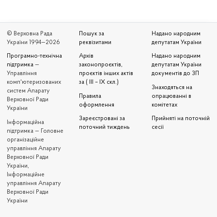
© Верховна Рада
Пошук за
Надано народним
України 1994—2026
реквізитами
депутатам України
Програмно-технічна
Архів
Надано народним
підтримка
—
законопроєктів,
депутатам України
Управління
проєктів інших актів
документів до ЗП
комп'ютеризованих
за ( III – IX скл.)
Знаходяться на
систем Апарату
Правила
опрацюванні в
Верховної Ради
оформлення
комітетах
України
Зареєстровані за
Прийняті на поточній
Iнформаційна
поточний тиждень
сесії
підтримка — Головне
організаційне
управління Апарату
Верховної Ради
України,
Інформаційне
управління Апарату
Верховної Ради
України