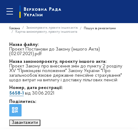
Законопроєкти, проєкти інших актів
Головна
Пошук за реквізитами
Картка законопроєкту, проєкту іншого акта
Назва файлу:
Проєкт Постанови до Закону (іншого Акта)
(02.07.2021).pdf
Назва законопроєкту, проєкту іншого акта:
Проєкт Закону про внесення змін до пункту 2 розділу
XV "Прикінцеві положення" Закону України "Про
загальнообов’язкове державне пенсійне страхування"
щодо витрат на виплату і доставку пільгових пенсій
Номер, дата реєстрації:
5658-1
від 30.06.2021
Поділитись:
Завантажити