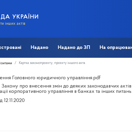
АДА УКРАЇНИ
и інших актів
єстровані
Надано
Надано до ЗП
На опрацюван
Картка законопроєкту, проєкту іншого акта
візитами
ення Головного юридичного управління.pdf
 Закону про внесення змін до деяких законодавчих акті
зації корпоративного управління в банках та інших питан
д 12.11.2020