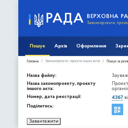
РАДА
ВЕРХОВНА Р
Законопроєкти, проєкт
Пошук
Архів
Оформлення
Заре
Законопроєкти, проєкти інших актів
Головна
Пошук за рек
Назва файлу:
Зауваж
Назва законопроєкту, проєкту
Проєкт
іншого акта:
органі
Номер, дата реєстрації:
4367
ві
Поділитись:
Завантажити