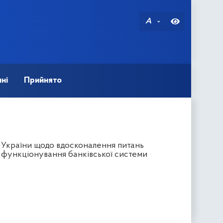
A
ні
Прийнято
в України щодо вдосконалення питань
ь функціонування банківської системи