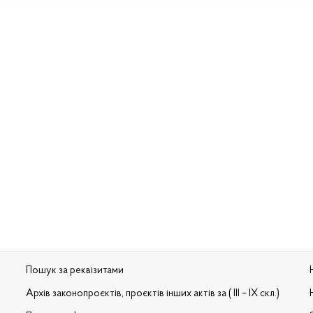
Пошук за реквізитами
Архів законопроєктів, проєктів інших актів за ( III – IX скл.)