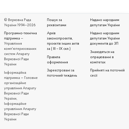
© Верховна Рада
Пошук за
Надано народним
України 1994—2026
реквізитами
депутатам України
Програмно-технічна
Архів
Надано народним
підтримка
—
законопроєктів,
депутатам України
Управління
проєктів інших актів
документів до ЗП
комп'ютеризованих
за ( III – IX скл.)
Знаходяться на
систем Апарату
Правила
опрацюванні в
Верховної Ради
оформлення
комітетах
України
Зареєстровані за
Прийняті на поточній
Iнформаційна
поточний тиждень
сесії
підтримка — Головне
організаційне
управління Апарату
Верховної Ради
України,
Інформаційне
управління Апарату
Верховної Ради
України