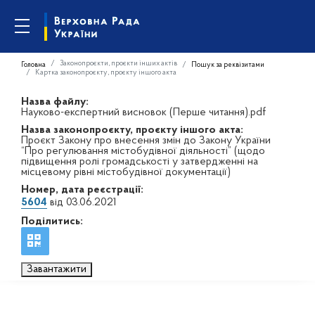
Законопроєкти, проєкти інших актів
Головна
Пошук за реквізитами
Картка законопроєкту, проєкту іншого акта
Назва файлу:
Науково-експертний висновок (Перше читання).pdf
Назва законопроєкту, проєкту іншого акта:
Проєкт Закону про внесення змін до Закону України
“Про регулювання містобудівної діяльності” (щодо
підвищення ролі громадськості у затвердженні на
місцевому рівні містобудівної документації)
Номер, дата реєстрації:
5604
від 03.06.2021
Поділитись:
Завантажити