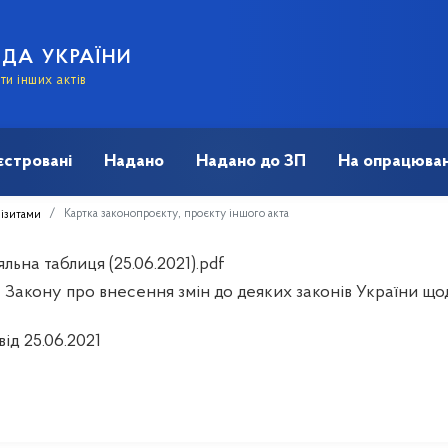
АДА УКРАЇНИ
и інших актів
єстровані
Надано
Надано до ЗП
На опрацюван
Картка законопроєкту, проєкту іншого акта
візитами
льна таблиця (25.06.2021).pdf
Закону про внесення змін до деяких законів України щодо 
від 25.06.2021