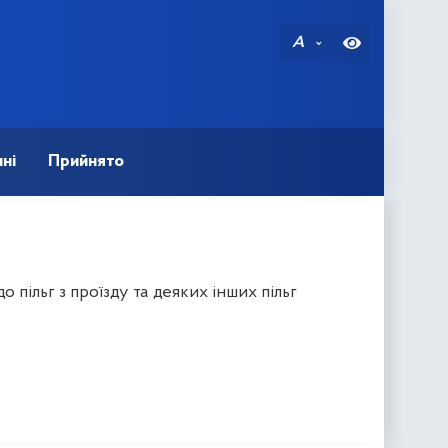
A
ні
Прийнято
пільг з проїзду та деяких інших пільг