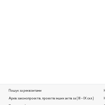
Пошук за реквізитами
Архів законопроєктів, проєктів інших актів за ( III – IX скл.)