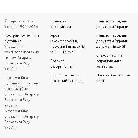
© Верховна Рада
Пошук за
Надано народним
України 1994—2026
реквізитами
депутатам України
Програмно-технічна
Архів
Надано народним
підтримка
—
законопроєктів,
депутатам України
Управління
проєктів інших актів
документів до ЗП
комп'ютеризованих
за ( III – IX скл.)
Знаходяться на
систем Апарату
Правила
опрацюванні в
Верховної Ради
оформлення
комітетах
України
Зареєстровані за
Прийняті на поточній
Iнформаційна
поточний тиждень
сесії
підтримка — Головне
організаційне
управління Апарату
Верховної Ради
України,
Інформаційне
управління Апарату
Верховної Ради
України