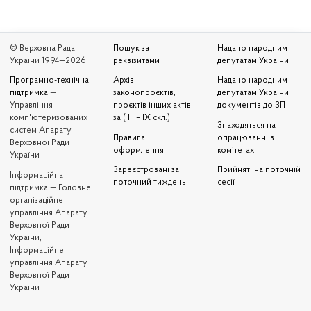
© Верховна Рада
Пошук за
Надано народним
України 1994—2026
реквізитами
депутатам України
Програмно-технічна
Архів
Надано народним
підтримка
—
законопроєктів,
депутатам України
Управління
проєктів інших актів
документів до ЗП
комп'ютеризованих
за ( III – IX скл.)
Знаходяться на
систем Апарату
Правила
опрацюванні в
Верховної Ради
оформлення
комітетах
України
Зареєстровані за
Прийняті на поточній
Iнформаційна
поточний тиждень
сесії
підтримка — Головне
організаційне
управління Апарату
Верховної Ради
України,
Інформаційне
управління Апарату
Верховної Ради
України