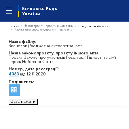
Законопроєкти, проєкти інших актів
Головна
Пошук за реквізитами
Картка законопроєкту, проєкту іншого акта
Назва файлу:
Висновок (бюджетна експертиза).pdf
Назва законопроєкту, проєкту іншого акта:
Проєкт Закону про учасників Революції Гідності та сім'ї
Героїв Небесної Сотні
Номер, дата реєстрації:
4363
від 12.11.2020
Поділитись:
Завантажити