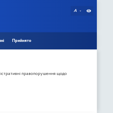
A
ні
Прийнято
ністративні правопорушення щодо