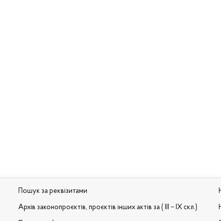
Пошук за реквізитами
Архів законопроєктів, проєктів інших актів за ( III – IX скл.)