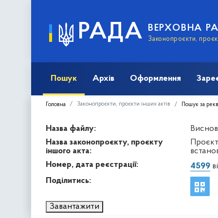
РАДА
ВЕРХОВНА Р
Законопроєкти, проєкт
Пошук
Архів
Оформлення
Заре
Законопроєкти, проєкти інших актів
Головна
Пошук за рек
Назва файлу:
Висново
Назва законопроєкту, проєкту
Проєкт
іншого акта:
встанов
Номер, дата реєстрації:
4599
ві
Поділитись:
Завантажити