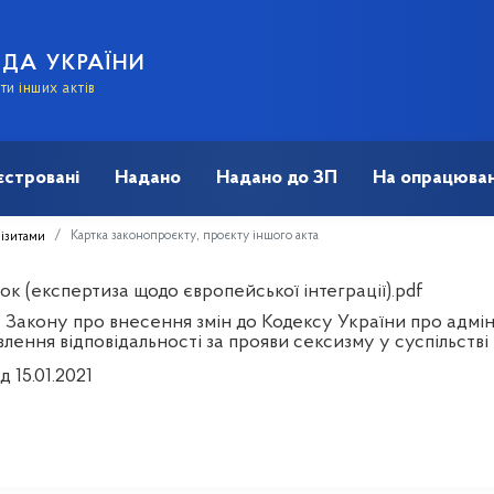
АДА УКРАЇНИ
и інших актів
єстровані
Надано
Надано до ЗП
На опрацюван
Картка законопроєкту, проєкту іншого акта
візитами
к (експертиза щодо європейської інтеграції).pdf
 Закону про внесення змін до Кодексу України про адмі
лення відповідальності за прояви сексизму у суспільстві
д 15.01.2021