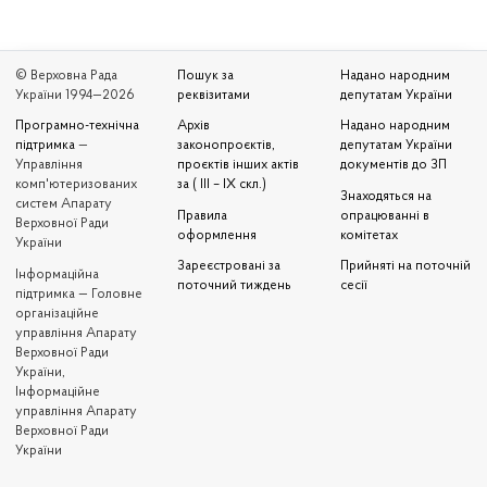
© Верховна Рада
Пошук за
Надано народним
України 1994—2026
реквізитами
депутатам України
Програмно-технічна
Архів
Надано народним
підтримка
—
законопроєктів,
депутатам України
Управління
проєктів інших актів
документів до ЗП
комп'ютеризованих
за ( III – IX скл.)
Знаходяться на
систем Апарату
Правила
опрацюванні в
Верховної Ради
оформлення
комітетах
України
Зареєстровані за
Прийняті на поточній
Iнформаційна
поточний тиждень
сесії
підтримка — Головне
організаційне
управління Апарату
Верховної Ради
України,
Інформаційне
управління Апарату
Верховної Ради
України