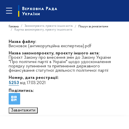
Законопроєкти, проєкти інших актів
Головна
Пошук за реквізитами
Картка законопроєкту, проєкту іншого акта
Назва файлу:
Висновок (антикорупційна експертиза).pdf
Назва законопроєкту, проєкту іншого акта:
Проєкт Закону про внесення змін до Закону України
"Про політичні партії в Україні" щодо удосконалення
порядку зупинення та припинення державного
фінансування статутної діяльності політичної партії
Номер, дата реєстрації:
5253
від 17.03.2021
Поділитись:
Завантажити