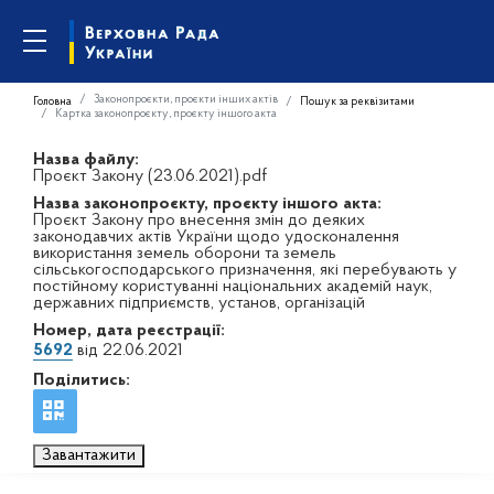
Законопроєкти, проєкти інших актів
Головна
Пошук за реквізитами
Картка законопроєкту, проєкту іншого акта
Назва файлу:
Проєкт Закону (23.06.2021).pdf
Назва законопроєкту, проєкту іншого акта:
Проєкт Закону про внесення змін до деяких
законодавчих актів України щодо удосконалення
використання земель оборони та земель
сільськогосподарського призначення, які перебувають у
постійному користуванні національних академій наук,
державних підприємств, установ, організацій
Номер, дата реєстрації:
5692
від 22.06.2021
Поділитись:
Завантажити