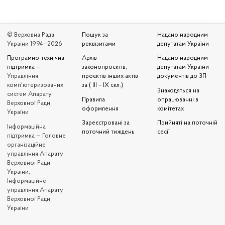
© Верховна Рада
Пошук за
Надано народним
України 1994—2026
реквізитами
депутатам України
Програмно-технічна
Архів
Надано народним
підтримка
—
законопроєктів,
депутатам України
Управління
проєктів інших актів
документів до ЗП
комп'ютеризованих
за ( III – IX скл.)
Знаходяться на
систем Апарату
Правила
опрацюванні в
Верховної Ради
оформлення
комітетах
України
Зареєстровані за
Прийняті на поточній
Iнформаційна
поточний тиждень
сесії
підтримка — Головне
організаційне
управління Апарату
Верховної Ради
України,
Інформаційне
управління Апарату
Верховної Ради
України