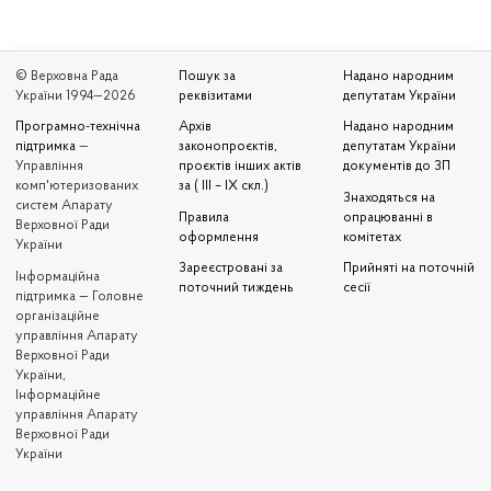
© Верховна Рада
Пошук за
Надано народним
України 1994—2026
реквізитами
депутатам України
Програмно-технічна
Архів
Надано народним
підтримка
—
законопроєктів,
депутатам України
Управління
проєктів інших актів
документів до ЗП
комп'ютеризованих
за ( III – IX скл.)
Знаходяться на
систем Апарату
Правила
опрацюванні в
Верховної Ради
оформлення
комітетах
України
Зареєстровані за
Прийняті на поточній
Iнформаційна
поточний тиждень
сесії
підтримка — Головне
організаційне
управління Апарату
Верховної Ради
України,
Інформаційне
управління Апарату
Верховної Ради
України