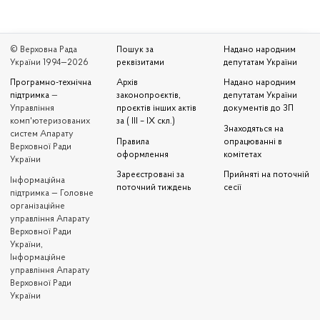
© Верховна Рада
Пошук за
Надано народним
України 1994—2026
реквізитами
депутатам України
Програмно-технічна
Архів
Надано народним
підтримка
—
законопроєктів,
депутатам України
Управління
проєктів інших актів
документів до ЗП
комп'ютеризованих
за ( III – IX скл.)
Знаходяться на
систем Апарату
Правила
опрацюванні в
Верховної Ради
оформлення
комітетах
України
Зареєстровані за
Прийняті на поточній
Iнформаційна
поточний тиждень
сесії
підтримка — Головне
організаційне
управління Апарату
Верховної Ради
України,
Інформаційне
управління Апарату
Верховної Ради
України