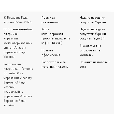
© Верховна Рада
Пошук за
Надано народним
України 1994—2026
реквізитами
депутатам України
Програмно-технічна
Архів
Надано народним
підтримка
—
законопроєктів,
депутатам України
Управління
проєктів інших актів
документів до ЗП
комп'ютеризованих
за ( III – IX скл.)
Знаходяться на
систем Апарату
Правила
опрацюванні в
Верховної Ради
оформлення
комітетах
України
Зареєстровані за
Прийняті на поточній
Iнформаційна
поточний тиждень
сесії
підтримка — Головне
організаційне
управління Апарату
Верховної Ради
України,
Інформаційне
управління Апарату
Верховної Ради
України