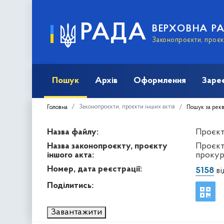
РАДА
ВЕРХОВНА Р
Законопроєкти, проєкт
Пошук
Архів
Оформлення
Заре
Законопроєкти, проєкти інших актів
Головна
Пошук за рек
Назва файлу:
Проєкт 
Назва законопроєкту, проєкту
Проєкт
іншого акта:
прокур
Номер, дата реєстрації:
5158
ві
Поділитись:
Завантажити