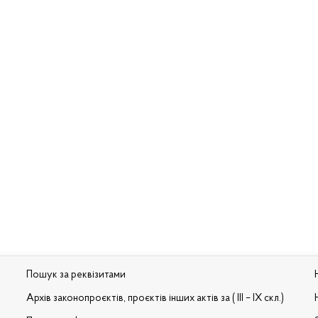
Пошук за реквізитами
Архів законопроєктів, проєктів інших актів за ( III – IX скл.)