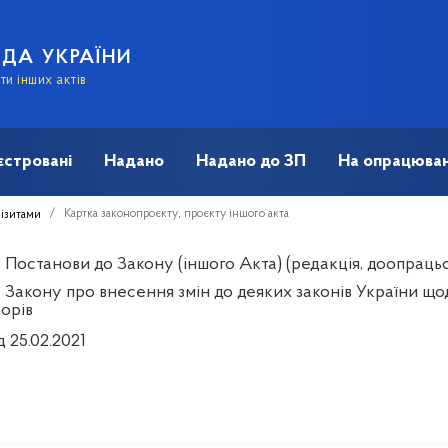
АДА УКРАЇНИ
и інших актів
єстровані
Надано
Надано до ЗП
На опрацюван
Картка законопроєкту, проєкту іншого акта
візитами
Постанови до Закону (іншого Акта) (редакція, доопрацьов
 Закону про внесення змін до деяких законів України що
орів
д 25.02.2021