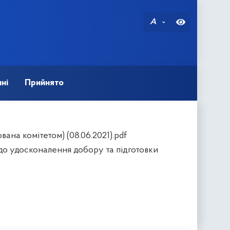
A
ні
Прийнято
ана комітетом) (08.06.2021).pdf
до удосконалення добору та підготовки