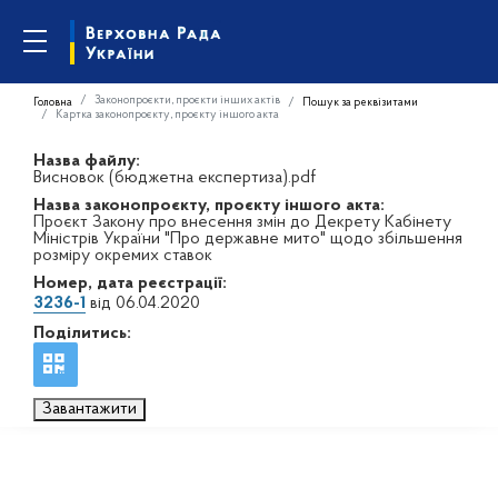
Законопроєкти, проєкти інших актів
Головна
Пошук за реквізитами
Картка законопроєкту, проєкту іншого акта
Назва файлу:
Висновок (бюджетна експертиза).pdf
Назва законопроєкту, проєкту іншого акта:
Проєкт Закону про внесення змін до Декрету Кабінету
Міністрів України "Про державне мито" щодо збільшення
розміру окремих ставок
Номер, дата реєстрації:
3236-1
від 06.04.2020
Поділитись:
Завантажити