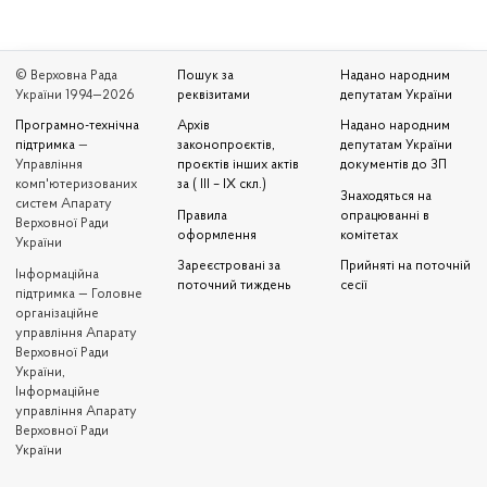
© Верховна Рада
Пошук за
Надано народним
України 1994—2026
реквізитами
депутатам України
Програмно-технічна
Архів
Надано народним
підтримка
—
законопроєктів,
депутатам України
Управління
проєктів інших актів
документів до ЗП
комп'ютеризованих
за ( III – IX скл.)
Знаходяться на
систем Апарату
Правила
опрацюванні в
Верховної Ради
оформлення
комітетах
України
Зареєстровані за
Прийняті на поточній
Iнформаційна
поточний тиждень
сесії
підтримка — Головне
організаційне
управління Апарату
Верховної Ради
України,
Інформаційне
управління Апарату
Верховної Ради
України