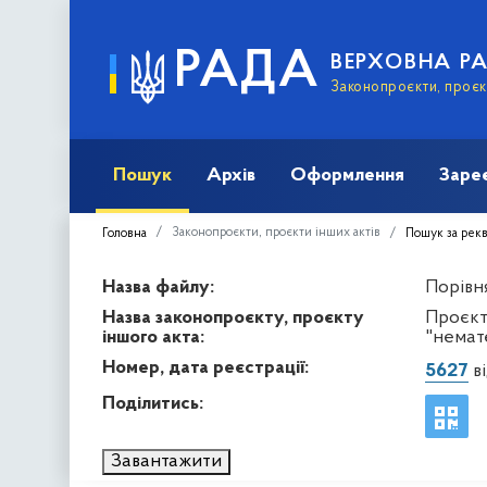
РАДА
ВЕРХОВНА Р
Законопроєкти, проєкт
Пошук
Архів
Оформлення
Заре
Законопроєкти, проєкти інших актів
Головна
Пошук за рек
Назва файлу:
Порівня
Назва законопроєкту, проєкту
Проєкт
іншого акта:
"немат
Номер, дата реєстрації:
5627
ві
Поділитись:
Завантажити