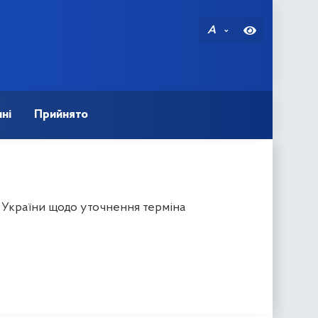
A
ні
Прийнято
в України щодо уточнення терміна