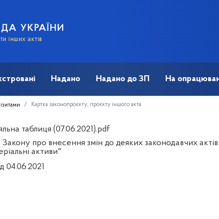
АДА УКРАЇНИ
и інших актів
єстровані
Надано
Надано до ЗП
На опрацюван
Картка законопроєкту, проєкту іншого акта
візитами
льна таблиця (07.06.2021).pdf
 Закону про внесення змін до деяких законодавчих акті
еріальні активи"
д 04.06.2021