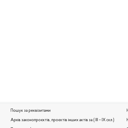
Пошук за реквізитами
Архів законопроєктів, проєктів інших актів за ( III – IX скл.)