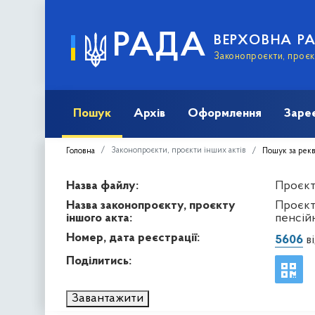
РАДА
ВЕРХОВНА Р
Законопроєкти, проєкт
Пошук
Архів
Оформлення
Заре
Законопроєкти, проєкти інших актів
Головна
Пошук за рек
Назва файлу:
Проєкт 
Назва законопроєкту, проєкту
Проєкт
іншого акта:
пенсій
Номер, дата реєстрації:
5606
ві
Поділитись:
Завантажити