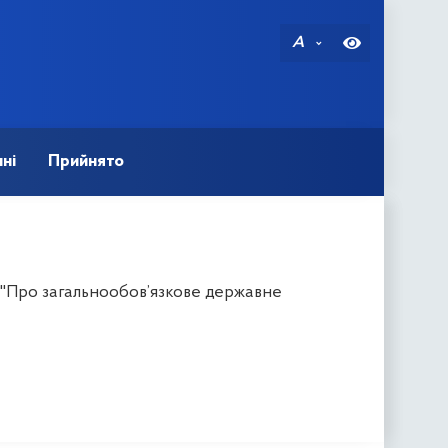
A
ні
Прийнято
 "Про загальнообов’язкове державне