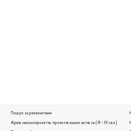
Пошук за реквізитами
Архів законопроєктів, проєктів інших актів за ( III – IX скл.)