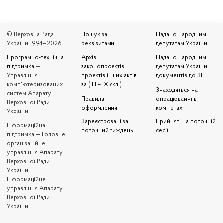
© Верховна Рада
Пошук за
Надано народним
України 1994—2026
реквізитами
депутатам України
Програмно-технічна
Архів
Надано народним
підтримка
—
законопроєктів,
депутатам України
Управління
проєктів інших актів
документів до ЗП
комп'ютеризованих
за ( III – IX скл.)
Знаходяться на
систем Апарату
Правила
опрацюванні в
Верховної Ради
оформлення
комітетах
України
Зареєстровані за
Прийняті на поточній
Iнформаційна
поточний тиждень
сесії
підтримка — Головне
організаційне
управління Апарату
Верховної Ради
України,
Інформаційне
управління Апарату
Верховної Ради
України