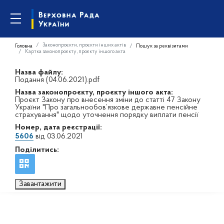
Законопроєкти, проєкти інших актів
Головна
Пошук за реквізитами
Картка законопроєкту, проєкту іншого акта
Назва файлу:
Подання (04.06.2021).pdf
Назва законопроєкту, проєкту іншого акта:
Проєкт Закону про внесення зміни до статті 47 Закону
України "Про загальнообов’язкове державне пенсійне
страхування" щодо уточнення порядку виплати пенсії
Номер, дата реєстрації:
5606
від 03.06.2021
Поділитись:
Завантажити