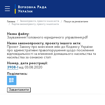
Законопроєкти, проєкти інших актів
Головна
Пошук за реквізитами
Картка законопроєкту, проєкту іншого акта
Назва файлу:
Зауваження Головного юридичного управління.pdf
Назва законопроєкту, проєкту іншого акта:
Проєкт Закону про внесення змін до Кодексу України
про адміністративні правопорушення щодо посилення
відповідальності за вчинення домашнього насильства та
насильства за ознакою статі
Номер, дата реєстрації:
3908-1
від 03.08.2020
Поділитись:
Завантажити