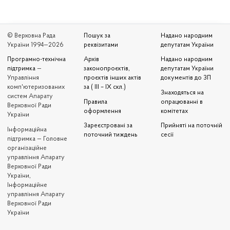
© Верховна Рада
Пошук за
Надано народним
України 1994—2026
реквізитами
депутатам України
Програмно-технічна
Архів
Надано народним
підтримка
—
законопроєктів,
депутатам України
Управління
проєктів інших актів
документів до ЗП
комп'ютеризованих
за ( III – IX скл.)
Знаходяться на
систем Апарату
Правила
опрацюванні в
Верховної Ради
оформлення
комітетах
України
Зареєстровані за
Прийняті на поточній
Iнформаційна
поточний тиждень
сесії
підтримка — Головне
організаційне
управління Апарату
Верховної Ради
України,
Інформаційне
управління Апарату
Верховної Ради
України