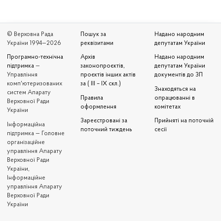
© Верховна Рада
Пошук за
Надано народним
України 1994—2026
реквізитами
депутатам України
Програмно-технічна
Архів
Надано народним
підтримка
—
законопроєктів,
депутатам України
Управління
проєктів інших актів
документів до ЗП
комп'ютеризованих
за ( III – IX скл.)
Знаходяться на
систем Апарату
Правила
опрацюванні в
Верховної Ради
оформлення
комітетах
України
Зареєстровані за
Прийняті на поточній
Iнформаційна
поточний тиждень
сесії
підтримка — Головне
організаційне
управління Апарату
Верховної Ради
України,
Інформаційне
управління Апарату
Верховної Ради
України