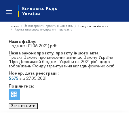
Законопроєкти, проєкти інших актів
Головна
Пошук за реквізитами
Картка законопроєкту, проєкту іншого акта
Назва файлу:
Подання (01.06.2021).pdf
Назва законопроєкту, проєкту іншого акта:
Проєкт Закону про внесення зміни до Закону України
"Про Державний бюджет України на 2021 рік" щодо
зобов’язань Фонду гарантування вкладів фізичних осіб
Номер, дата реєстрації:
5575
від 27.05.2021
Поділитись:
Завантажити