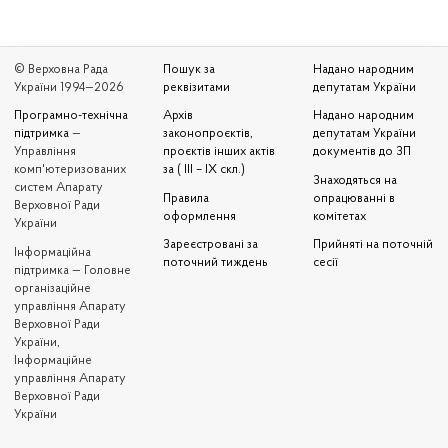
© Верховна Рада
Пошук за
Надано народним
України 1994—2026
реквізитами
депутатам України
Програмно-технічна
Архів
Надано народним
підтримка
—
законопроєктів,
депутатам України
Управління
проєктів інших актів
документів до ЗП
комп'ютеризованих
за ( III – IX скл.)
Знаходяться на
систем Апарату
Правила
опрацюванні в
Верховної Ради
оформлення
комітетах
України
Зареєстровані за
Прийняті на поточній
Iнформаційна
поточний тиждень
сесії
підтримка — Головне
організаційне
управління Апарату
Верховної Ради
України,
Інформаційне
управління Апарату
Верховної Ради
України