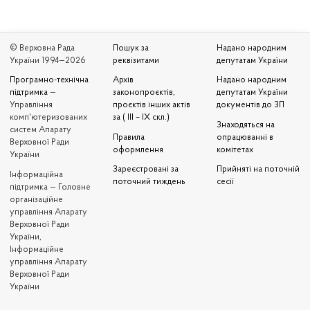
© Верховна Рада
Пошук за
Надано народним
України 1994—2026
реквізитами
депутатам України
Програмно-технічна
Архів
Надано народним
підтримка
—
законопроєктів,
депутатам України
Управління
проєктів інших актів
документів до ЗП
комп'ютеризованих
за ( III – IX скл.)
Знаходяться на
систем Апарату
Правила
опрацюванні в
Верховної Ради
оформлення
комітетах
України
Зареєстровані за
Прийняті на поточній
Iнформаційна
поточний тиждень
сесії
підтримка — Головне
організаційне
управління Апарату
Верховної Ради
України,
Інформаційне
управління Апарату
Верховної Ради
України