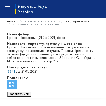
Законопроєкти, проєкти інших актів
Головна
Пошук за реквізитами
Картка законопроєкту, проєкту іншого акта
Назва файлу:
Проєкт Постанови (21.05.2021).docx
Назва законопроєкту, проєкту іншого акта:
Проєкт Постанови про направлення депутатського
запиту групи народних депутатів України Президенту
України (щодо погіршення умов продовольчого
забезпечення військових частин Збройних Сил України
Міністерством оборони України)
Номер, дата реєстрації:
5541
від 21.05.2021
Поділитись:
Завантажити