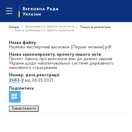
Законопроєкти, проєкти інших актів
Головна
Пошук за реквізитами
Картка законопроєкту, проєкту іншого акта
Назва файлу:
Науково-експертний висновок (Перше читання).pdf
Назва законопроєкту, проєкту іншого акта:
Проєкт Закону про внесення змін до деяких законів
України щодо накопичувальної системи державного
пенсійного страхування
Номер, дата реєстрації:
2683-2
від 06.05.2021
Поділитись:
Завантажити