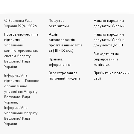
© Верховна Рада
Пошук за
Надано народним
України 1994—2026
реквізитами
депутатам України
Програмно-технічна
Архів
Надано народним
підтримка
—
законопроєктів,
депутатам України
Управління
проєктів інших актів
документів до ЗП
комп'ютеризованих
за ( III – IX скл.)
Знаходяться на
систем Апарату
Правила
опрацюванні в
Верховної Ради
оформлення
комітетах
України
Зареєстровані за
Прийняті на поточній
Iнформаційна
поточний тиждень
сесії
підтримка — Головне
організаційне
управління Апарату
Верховної Ради
України,
Інформаційне
управління Апарату
Верховної Ради
України