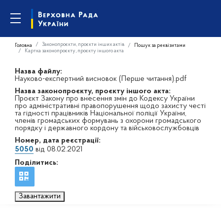
Законопроєкти, проєкти інших актів
Головна
Пошук за реквізитами
Картка законопроєкту, проєкту іншого акта
Назва файлу:
Науково-експертний висновок (Перше читання).pdf
Назва законопроєкту, проєкту іншого акта:
Проєкт Закону про внесення змін до Кодексу України
про адміністративні правопорушення щодо захисту честі
та гідності працівників Національної поліції України,
членів громадських формувань з охорони громадського
порядку і державного кордону та військовослужбовців
Номер, дата реєстрації:
5050
від 08.02.2021
Поділитись:
Завантажити