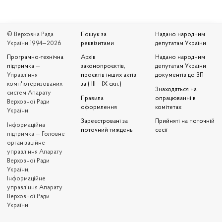
© Верховна Рада
Пошук за
Надано народним
України 1994—2026
реквізитами
депутатам України
Програмно-технічна
Архів
Надано народним
підтримка
—
законопроєктів,
депутатам України
Управління
проєктів інших актів
документів до ЗП
комп'ютеризованих
за ( III – IX скл.)
Знаходяться на
систем Апарату
Правила
опрацюванні в
Верховної Ради
оформлення
комітетах
України
Зареєстровані за
Прийняті на поточній
Iнформаційна
поточний тиждень
сесії
підтримка — Головне
організаційне
управління Апарату
Верховної Ради
України,
Інформаційне
управління Апарату
Верховної Ради
України