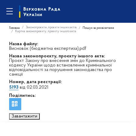
Законопроєкти, проєкти інших актів
Головна
Пошук за реквізитами
Картка законопроєкту, проєкту іншого акта
Назва файлу:
Висновок (бюджетна експертиза).pdf
Назва законопроєкту, проєкту іншого акта:
Проєкт Закону про внесення змін до Кримінального
кодексу України щодо встановлення кримінальної
відповідальності за порушення законодавства про
санкції
Номер, дата реєстрації:
5193
від 02.03.2021
Поділитись:
Завантажити