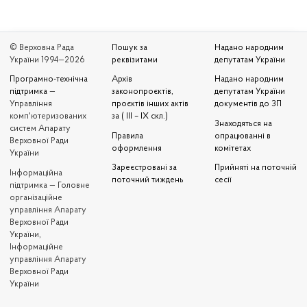
© Верховна Рада
Пошук за
Надано народним
України 1994—2026
реквізитами
депутатам України
Програмно-технічна
Архів
Надано народним
підтримка
—
законопроєктів,
депутатам України
Управління
проєктів інших актів
документів до ЗП
комп'ютеризованих
за ( III – IX скл.)
Знаходяться на
систем Апарату
Правила
опрацюванні в
Верховної Ради
оформлення
комітетах
України
Зареєстровані за
Прийняті на поточній
Iнформаційна
поточний тиждень
сесії
підтримка — Головне
організаційне
управління Апарату
Верховної Ради
України,
Інформаційне
управління Апарату
Верховної Ради
України