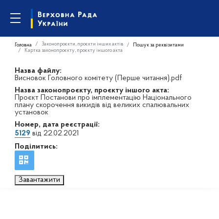
Законопроєкти, проєкти інших актів
Головна
Пошук за реквізитами
Картка законопроєкту, проєкту іншого акта
Назва файлу:
Висновок Головного комітету (Перше читання).pdf
Назва законопроєкту, проєкту іншого акта:
Проєкт Постанови про імплементацію Національного
плану скорочення викидів від великих спалювальних
установок
Номер, дата реєстрації:
5129
від 22.02.2021
Поділитись:
Завантажити