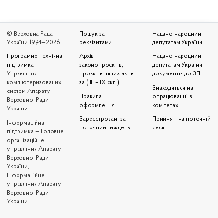
© Верховна Рада
Пошук за
Надано народним
України 1994—2026
реквізитами
депутатам України
Програмно-технічна
Архів
Надано народним
підтримка
—
законопроєктів,
депутатам України
Управління
проєктів інших актів
документів до ЗП
комп'ютеризованих
за ( III – IX скл.)
Знаходяться на
систем Апарату
Правила
опрацюванні в
Верховної Ради
оформлення
комітетах
України
Зареєстровані за
Прийняті на поточній
Iнформаційна
поточний тиждень
сесії
підтримка — Головне
організаційне
управління Апарату
Верховної Ради
України,
Інформаційне
управління Апарату
Верховної Ради
України