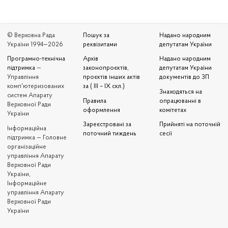
© Верховна Рада
Пошук за
Надано народним
України 1994—2026
реквізитами
депутатам України
Програмно-технічна
Архів
Надано народним
підтримка
—
законопроєктів,
депутатам України
Управління
проєктів інших актів
документів до ЗП
комп'ютеризованих
за ( III – IX скл.)
Знаходяться на
систем Апарату
Правила
опрацюванні в
Верховної Ради
оформлення
комітетах
України
Зареєстровані за
Прийняті на поточній
Iнформаційна
поточний тиждень
сесії
підтримка — Головне
організаційне
управління Апарату
Верховної Ради
України,
Інформаційне
управління Апарату
Верховної Ради
України