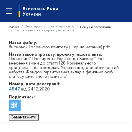
Законопроєкти, проєкти інших актів
Головна
Пошук за реквізитами
Картка законопроєкту, проєкту іншого акта
Назва файлу:
Висновок Головного комітету (Перше читання).pdf
Назва законопроєкту, проєкту іншого акта:
Пропозиції Президента України до Закону "Про
внесення зміни до статті 128 Кримінального
процесуального кодексу України щодо особливостей
набуття Фондом гарантування вкладів фізичних осіб
статусу цивільного позивача"
Номер, дата реєстрації:
4547
від 24.12.2020
Поділитись:
Завантажити