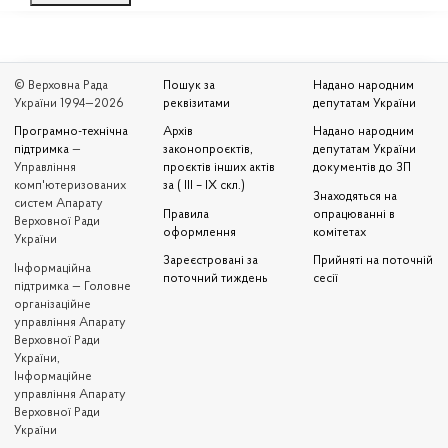
© Верховна Рада
Пошук за
Надано народним
України 1994—2026
реквізитами
депутатам України
Програмно-технічна
Архів
Надано народним
підтримка
—
законопроєктів,
депутатам України
Управління
проєктів інших актів
документів до ЗП
комп'ютеризованих
за ( III – IX скл.)
Знаходяться на
систем Апарату
Правила
опрацюванні в
Верховної Ради
оформлення
комітетах
України
Зареєстровані за
Прийняті на поточній
Iнформаційна
поточний тиждень
сесії
підтримка — Головне
організаційне
управління Апарату
Верховної Ради
України,
Інформаційне
управління Апарату
Верховної Ради
України