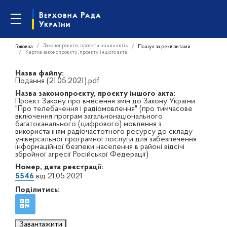
Законопроєкти, проєкти інших актів
Головна
Пошук за реквізитами
Картка законопроєкту, проєкту іншого акта
Назва файлу:
Подання (21.05.2021).pdf
Назва законопроєкту, проєкту іншого акта:
Проєкт Закону про внесення змін до Закону України
"Про телебачення і радіомовлення" (про тимчасове
включення програм загальнонаціонального
багатоканального (цифрового) мовлення з
використанням радіочастотного ресурсу до складу
універсальної програмної послуги для забезпечення
інформаційної безпеки населення в районі відсічі
збройної агресії Російської Федерації)
Номер, дата реєстрації:
5546
від 21.05.2021
Поділитись:
Завантажити