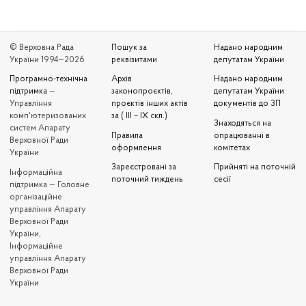
© Верховна Рада
Пошук за
Надано народним
України 1994—2026
реквізитами
депутатам України
Програмно-технічна
Архів
Надано народним
підтримка
—
законопроєктів,
депутатам України
Управління
проєктів інших актів
документів до ЗП
комп'ютеризованих
за ( III – IX скл.)
Знаходяться на
систем Апарату
Правила
опрацюванні в
Верховної Ради
оформлення
комітетах
України
Зареєстровані за
Прийняті на поточній
Iнформаційна
поточний тиждень
сесії
підтримка — Головне
організаційне
управління Апарату
Верховної Ради
України,
Інформаційне
управління Апарату
Верховної Ради
України