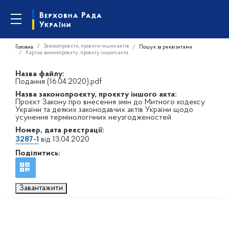
Законопроєкти, проєкти інших актів
Головна
Пошук за реквізитами
Картка законопроєкту, проєкту іншого акта
Назва файлу:
Подання (16.04.2020).pdf
Назва законопроєкту, проєкту іншого акта:
Проєкт Закону про внесення змін до Митного кодексу
України та деяких законодавчих актів України щодо
усунення термінологічних неузгодженостей
Номер, дата реєстрації:
3287-1
від 13.04.2020
Поділитись:
Завантажити