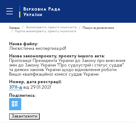
Законопроєкти, проєкти інших актів
Головна
Пошук за реквізитами
Картка законопроєкту, проєкту іншого акта
Назва файлу:
Лінгвістична експертиза.pdf
Назва законопроєкту, проєкту іншого акта:
Пропозиції Президента України до Закону про внесення
змін до Закону України "Про судоустрій і статус суддів"
та деяких законів України щодо відновлення роботи
Вищої кваліфікаційної комісії суддів України
Номер, дата реєстрації:
3711-д
від 29.01.2021
Поділитись:
Завантажити