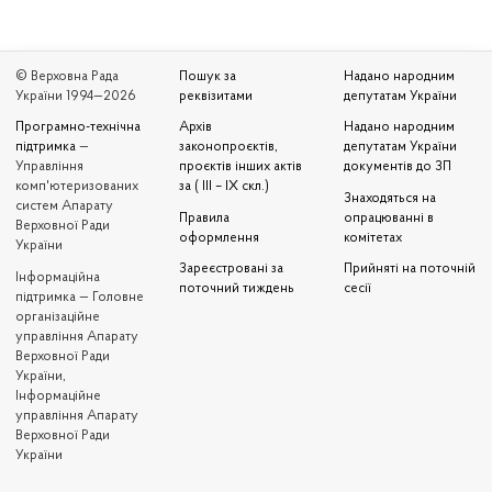
© Верховна Рада
Пошук за
Надано народним
України 1994—2026
реквізитами
депутатам України
Програмно-технічна
Архів
Надано народним
підтримка
—
законопроєктів,
депутатам України
Управління
проєктів інших актів
документів до ЗП
комп'ютеризованих
за ( III – IX скл.)
Знаходяться на
систем Апарату
Правила
опрацюванні в
Верховної Ради
оформлення
комітетах
України
Зареєстровані за
Прийняті на поточній
Iнформаційна
поточний тиждень
сесії
підтримка — Головне
організаційне
управління Апарату
Верховної Ради
України,
Інформаційне
управління Апарату
Верховної Ради
України