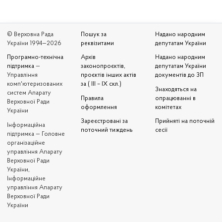
© Верховна Рада
Пошук за
Надано народним
України 1994—2026
реквізитами
депутатам України
Програмно-технічна
Архів
Надано народним
підтримка
—
законопроєктів,
депутатам України
Управління
проєктів інших актів
документів до ЗП
комп'ютеризованих
за ( III – IX скл.)
Знаходяться на
систем Апарату
Правила
опрацюванні в
Верховної Ради
оформлення
комітетах
України
Зареєстровані за
Прийняті на поточній
Iнформаційна
поточний тиждень
сесії
підтримка — Головне
організаційне
управління Апарату
Верховної Ради
України,
Інформаційне
управління Апарату
Верховної Ради
України