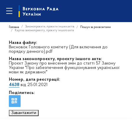
Законопроєкти, проєкти інших актів
Головна
Пошук за реквізитами
Картка законопроєкту, проєкту іншого акта
Назва файлу:
Висновок Головного комітету (Для включення до
порядку денного).pdf
Назва законопроєкту, проєкту іншого акта:
Проєкт Закону про внесення змін до статті 57 Закону
України "Про забезпечення функціонування української
мови як державної"
Номер, дата реєстрації:
4638
від 25.01.2021
Поділитись:
Завантажити