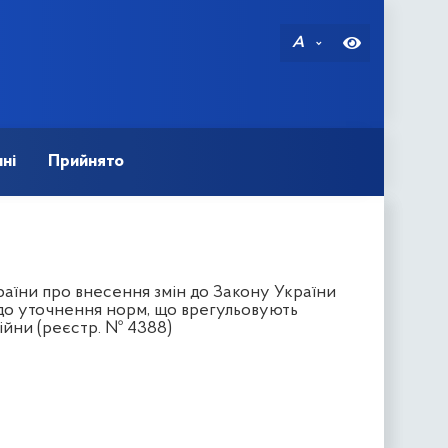
A
ні
Прийнято
аїни про внесення змін до Закону України
щодо уточнення норм, що врегульовують
війни (реєстр. № 4388)