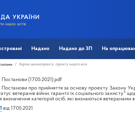
АДА УКРАЇНИ
и інших актів
єстровані
Надано
Надано до ЗП
На опрацюван
Картка законопроєкту, проєкту іншого акта
візитами
Постанови (17.05.2021).pdf
 Постанови про прийняття за основу проекту Закону Укр
атус ветеранів війни, гарантії їх соціального захисту" 
 визначення категорій осіб, які визнаються ветеранами 
П
від 17.05.2021