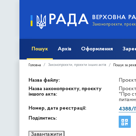
РАДА
ВЕРХОВНА Р
Законопроєкти, проєкт
Пошук
Архів
Оформлення
Заре
Законопроєкти, проєкти інших актів
Головна
Пошук за рек
Назва файлу:
Проєкт 
Назва законопроєкту, проєкту
Проєкт
іншого акта:
"Про ст
питання
Номер, дата реєстрації:
4388/
Поділитись:
Завантажити