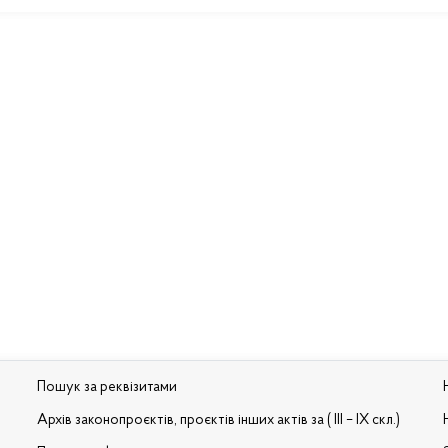
Пошук за реквізитами
Архів законопроєктів, проєктів інших актів за ( III – IX скл.)