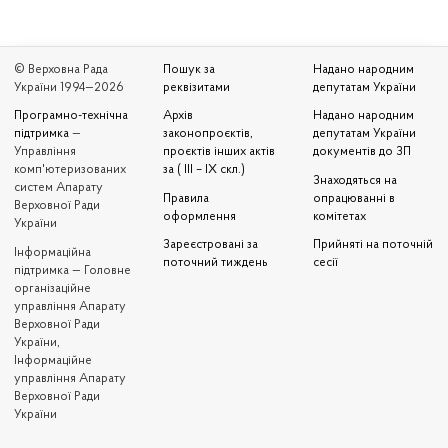
© Верховна Рада
Пошук за
Надано народним
України 1994—2026
реквізитами
депутатам України
Програмно-технічна
Архів
Надано народним
підтримка
—
законопроєктів,
депутатам України
Управління
проєктів інших актів
документів до ЗП
комп'ютеризованих
за ( III – IX скл.)
Знаходяться на
систем Апарату
Правила
опрацюванні в
Верховної Ради
оформлення
комітетах
України
Зареєстровані за
Прийняті на поточній
Iнформаційна
поточний тиждень
сесії
підтримка — Головне
організаційне
управління Апарату
Верховної Ради
України,
Інформаційне
управління Апарату
Верховної Ради
України