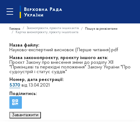
Законопроєкти, проєкти інших актів
Головна
Пошук за реквізитами
Картка законопроєкту, проєкту іншого акта
Назва файлу:
Науково-експертний висновок (Перше читання).pdf
Назва законопроєкту, проєкту іншого акта:
Проєкт Закону про внесення зміни до розділу ХІI
"Прикінцеві та перехідні положення" Закону України "Про
судоустрій і статус суддів"
Номер, дата реєстрації:
5370
від 13.04.2021
Поділитись:
Завантажити