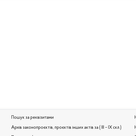
Пошук за реквізитами
Архів законопроєктів, проєктів інших актів за ( III – IX скл.)