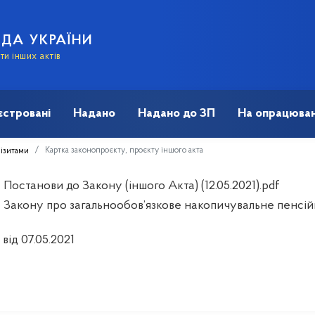
АДА УКРАЇНИ
и інших актів
єстровані
Надано
Надано до ЗП
На опрацюван
Картка законопроєкту, проєкту іншого акта
візитами
Постанови до Закону (іншого Акта) (12.05.2021).pdf
 Закону про загальнообов’язкове накопичувальне пенсі
від 07.05.2021