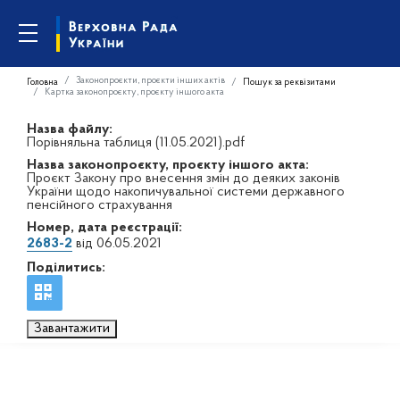
Законопроєкти, проєкти інших актів
Головна
Пошук за реквізитами
Картка законопроєкту, проєкту іншого акта
Назва файлу:
Порівняльна таблиця (11.05.2021).pdf
Назва законопроєкту, проєкту іншого акта:
Проєкт Закону про внесення змін до деяких законів
України щодо накопичувальної системи державного
пенсійного страхування
Номер, дата реєстрації:
2683-2
від 06.05.2021
Поділитись:
Завантажити