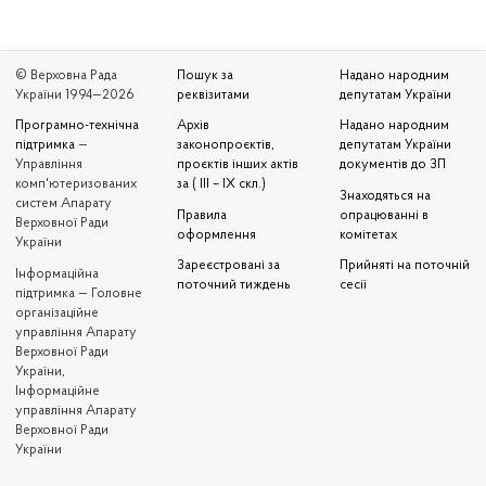
© Верховна Рада
Пошук за
Надано народним
України 1994—2026
реквізитами
депутатам України
Програмно-технічна
Архів
Надано народним
підтримка
—
законопроєктів,
депутатам України
Управління
проєктів інших актів
документів до ЗП
комп'ютеризованих
за ( III – IX скл.)
Знаходяться на
систем Апарату
Правила
опрацюванні в
Верховної Ради
оформлення
комітетах
України
Зареєстровані за
Прийняті на поточній
Iнформаційна
поточний тиждень
сесії
підтримка — Головне
організаційне
управління Апарату
Верховної Ради
України,
Інформаційне
управління Апарату
Верховної Ради
України