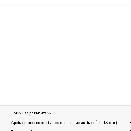
Пошук за реквізитами
Архів законопроєктів, проєктів інших актів за ( III – IX скл.)