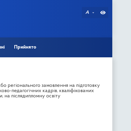
A
ні
Прийнято
о регіонального замовлення на підготовку
ово-педагогічних кадрів, кваліфікованих
ти, на післядипломну освіту