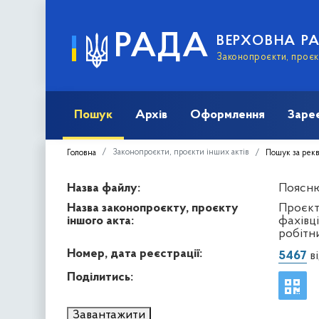
РАДА
ВЕРХОВНА Р
Законопроєкти, проєкт
Пошук
Архів
Оформлення
Заре
Законопроєкти, проєкти інших актів
Головна
Пошук за рек
Назва файлу:
Поясню
Назва законопроєкту, проєкту
Проєкт
іншого акта:
фахівц
робітни
Номер, дата реєстрації:
5467
ві
Поділитись:
Завантажити