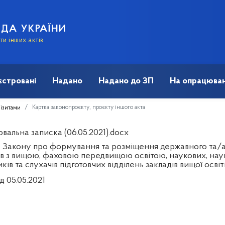
АДА УКРАЇНИ
и інших актів
єстровані
Надано
Надано до ЗП
На опрацюван
Картка законопроєкту, проєкту іншого акта
візитами
вальна записка (06.05.2021).docx
 Закону про формування та розміщення державного та/аб
ів з вищою, фаховою передвищою освітою, наукових, наук
ків та слухачів підготовчих відділень закладів вищої осві
д 05.05.2021