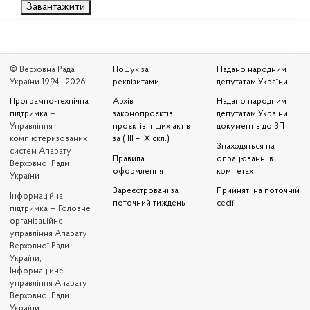
Завантажити
© Верховна Рада
Пошук за
Надано народним
України 1994—2026
реквізитами
депутатам України
Програмно-технічна
Архів
Надано народним
підтримка
—
законопроєктів,
депутатам України
Управління
проєктів інших актів
документів до ЗП
комп'ютеризованих
за ( III – IX скл.)
Знаходяться на
систем Апарату
Правила
опрацюванні в
Верховної Ради
оформлення
комітетах
України
Зареєстровані за
Прийняті на поточній
Iнформаційна
поточний тиждень
сесії
підтримка — Головне
організаційне
управління Апарату
Верховної Ради
України,
Інформаційне
управління Апарату
Верховної Ради
України