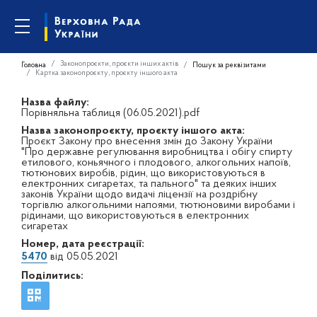
Законопроєкти, проєкти інших актів
Головна
Пошук за реквізитами
Картка законопроєкту, проєкту іншого акта
Назва файлу:
Порівняльна таблиця (06.05.2021).pdf
Назва законопроєкту, проєкту іншого акта:
Проєкт Закону про внесення змін до Закону України
"Про державне регулювання виробництва і обігу спирту
етилового, коньячного і плодового, алкогольних напоїв,
тютюнових виробів, рідин, що використовуються в
електронних сигаретах, та пального" та деяких інших
законів України щодо видачі ліцензії на роздрібну
торгівлю алкогольними напоями, тютюновими виробами і
рідинами, що використовуються в електронних
сигаретах
Номер, дата реєстрації:
5470
від 05.05.2021
Поділитись: