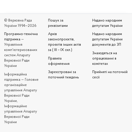
© Верховна Рада
Пошук за
Надано народним
України 1994—2026
реквізитами
депутатам України
Програмно-технічна
Архів
Надано народним
підтримка
—
законопроєктів,
депутатам України
Управління
проєктів інших актів
документів до ЗП
комп'ютеризованих
за ( III – IX скл.)
Знаходяться на
систем Апарату
Правила
опрацюванні в
Верховної Ради
оформлення
комітетах
України
Зареєстровані за
Прийняті на поточній
Iнформаційна
поточний тиждень
сесії
підтримка — Головне
організаційне
управління Апарату
Верховної Ради
України,
Інформаційне
управління Апарату
Верховної Ради
України