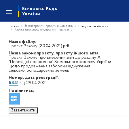
Законопроєкти, проєкти інших актів
Головна
Пошук за реквізитами
Картка законопроєкту, проєкту іншого акта
Назва файлу:
Проєкт Закону (30.04.2021).pdf
Назва законопроєкту, проєкту іншого акта:
Проєкт Закону про внесення змін до розділу X
"Перехідні положення" Земельного кодексу України
щодо продовження заборони відчуження
сільськогосподарських земель
Номер, дата реєстрації:
5441
від 29.04.2021
Поділитись:
Завантажити