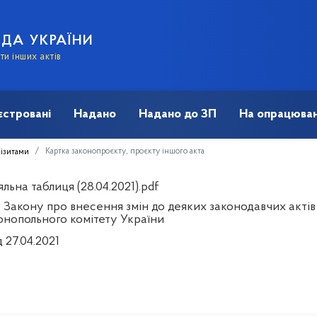
АДА УКРАЇНИ
и інших актів
єстровані
Надано
Надано до ЗП
На опрацюван
Картка законопроєкту, проєкту іншого акта
візитами
льна таблиця (28.04.2021).pdf
 Закону про внесення змін до деяких законодавчих актів
нопольного комітету України
д 27.04.2021