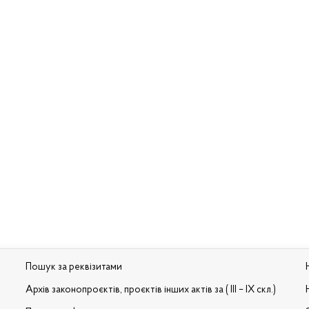
Пошук за реквізитами
Архів законопроєктів, проєктів інших актів за ( III – IX скл.)