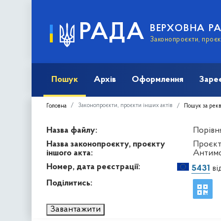
РАДА
ВЕРХОВНА Р
Законопроєкти, проєкт
Пошук
Архів
Оформлення
Заре
Законопроєкти, проєкти інших актів
Головна
Пошук за рек
Назва файлу:
Порівня
Назва законопроєкту, проєкту
Проєкт
іншого акта:
Антимо
Номер, дата реєстрації:
5431
ві
Поділитись:
Завантажити