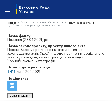
Законопроєкти, проєкти інших актів
Головна
Пошук за реквізитами
Картка законопроєкту, проєкту іншого акта
Назва файлу:
Подання (28.04.2021).pdf
Назва законопроєкту, проєкту іншого акта:
Проєкт Закону про внесення змін до деяких
законодавчих актів України щодо посилення соціального
захисту громадян, які постраждали внаслідок
Чорнобильської катастрофи
Номер, дата реєстрації:
5416
від 22.04.2021
Поділитись:
Завантажити