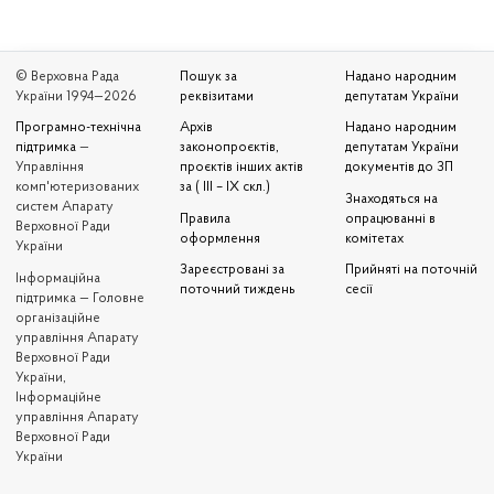
© Верховна Рада
Пошук за
Надано народним
України 1994—2026
реквізитами
депутатам України
Програмно-технічна
Архів
Надано народним
підтримка
—
законопроєктів,
депутатам України
Управління
проєктів інших актів
документів до ЗП
комп'ютеризованих
за ( III – IX скл.)
Знаходяться на
систем Апарату
Правила
опрацюванні в
Верховної Ради
оформлення
комітетах
України
Зареєстровані за
Прийняті на поточній
Iнформаційна
поточний тиждень
сесії
підтримка — Головне
організаційне
управління Апарату
Верховної Ради
України,
Інформаційне
управління Апарату
Верховної Ради
України