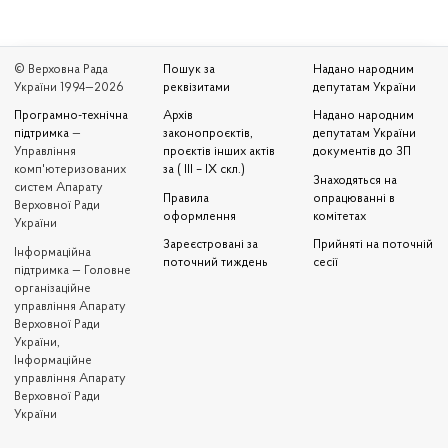
© Верховна Рада
Пошук за
Надано народним
України 1994—2026
реквізитами
депутатам України
Програмно-технічна
Архів
Надано народним
підтримка
—
законопроєктів,
депутатам України
Управління
проєктів інших актів
документів до ЗП
комп'ютеризованих
за ( III – IX скл.)
Знаходяться на
систем Апарату
Правила
опрацюванні в
Верховної Ради
оформлення
комітетах
України
Зареєстровані за
Прийняті на поточній
Iнформаційна
поточний тиждень
сесії
підтримка — Головне
організаційне
управління Апарату
Верховної Ради
України,
Інформаційне
управління Апарату
Верховної Ради
України