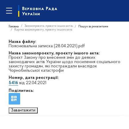
Законопроєкти, проєкти інших актів
Головна
Пошук за реквізитами
Картка законопроєкту, проєкту іншого акта
Назва файлу:
Пояснювальна записка (28.04.2021).pdf
Назва законопроєкту, проєкту іншого акта:
Проєкт Закону про внесення змін до деяких
законодавчих актів України щодо посилення соціального
захисту громадян, які постраждали внаслідок
Чорнобильської катастрофи
Номер, дата реєстрації:
5416
від 22.04.2021
Поділитись:
Завантажити