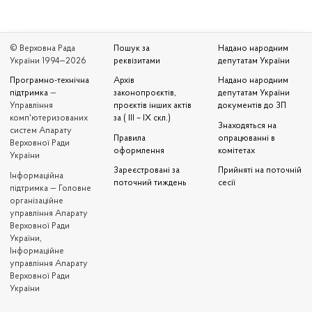
© Верховна Рада
Пошук за
Надано народним
України 1994—2026
реквізитами
депутатам України
Програмно-технічна
Архів
Надано народним
підтримка
—
законопроєктів,
депутатам України
Управління
проєктів інших актів
документів до ЗП
комп'ютеризованих
за ( III – IX скл.)
Знаходяться на
систем Апарату
Правила
опрацюванні в
Верховної Ради
оформлення
комітетах
України
Зареєстровані за
Прийняті на поточній
Iнформаційна
поточний тиждень
сесії
підтримка — Головне
організаційне
управління Апарату
Верховної Ради
України,
Інформаційне
управління Апарату
Верховної Ради
України