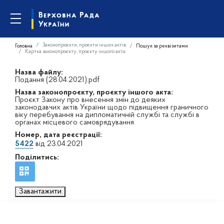
Законопроєкти, проєкти інших актів
Головна
Пошук за реквізитами
Картка законопроєкту, проєкту іншого акта
Назва файлу:
Подання (28.04.2021).pdf
Назва законопроєкту, проєкту іншого акта:
Проєкт Закону про внесення змін до деяких
законодавчих актів України щодо підвищення граничного
віку перебування на дипломатичній службі та службі в
органах місцевого самоврядування
Номер, дата реєстрації:
5422
від 23.04.2021
Поділитись:
Завантажити