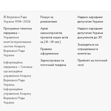
© Верховна Рада
Пошук за
Надано народним
України 1994—2026
реквізитами
депутатам України
Програмно-технічна
Архів
Надано народним
підтримка
—
законопроєктів,
депутатам України
Управління
проєктів інших актів
документів до ЗП
комп'ютеризованих
за ( III – IX скл.)
Знаходяться на
систем Апарату
Правила
опрацюванні в
Верховної Ради
оформлення
комітетах
України
Зареєстровані за
Прийняті на поточній
Iнформаційна
поточний тиждень
сесії
підтримка — Головне
організаційне
управління Апарату
Верховної Ради
України,
Інформаційне
управління Апарату
Верховної Ради
України