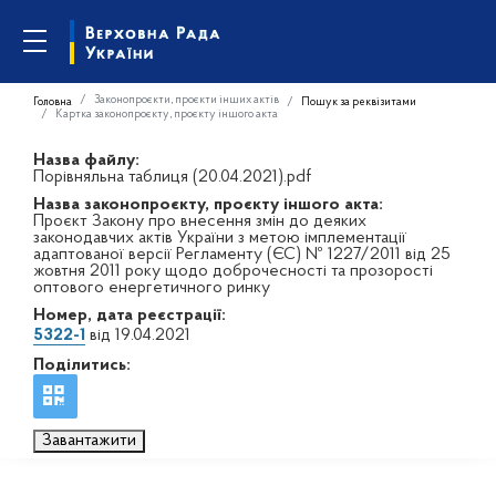
Законопроєкти, проєкти інших актів
Головна
Пошук за реквізитами
Картка законопроєкту, проєкту іншого акта
Назва файлу:
Порівняльна таблиця (20.04.2021).pdf
Назва законопроєкту, проєкту іншого акта:
Проєкт Закону про внесення змін до деяких
законодавчих актів України з метою імплементації
адаптованої версії Регламенту (ЄС) № 1227/2011 від 25
жовтня 2011 року щодо доброчесності та прозорості
оптового енергетичного ринку
Номер, дата реєстрації:
5322-1
від 19.04.2021
Поділитись:
Завантажити