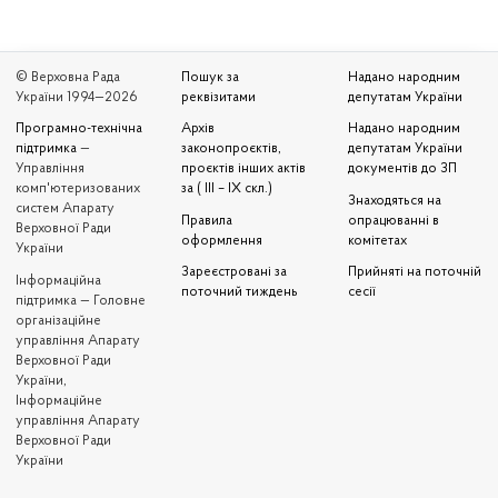
© Верховна Рада
Пошук за
Надано народним
України 1994—2026
реквізитами
депутатам України
Програмно-технічна
Архів
Надано народним
підтримка
—
законопроєктів,
депутатам України
Управління
проєктів інших актів
документів до ЗП
комп'ютеризованих
за ( III – IX скл.)
Знаходяться на
систем Апарату
Правила
опрацюванні в
Верховної Ради
оформлення
комітетах
України
Зареєстровані за
Прийняті на поточній
Iнформаційна
поточний тиждень
сесії
підтримка — Головне
організаційне
управління Апарату
Верховної Ради
України,
Інформаційне
управління Апарату
Верховної Ради
України