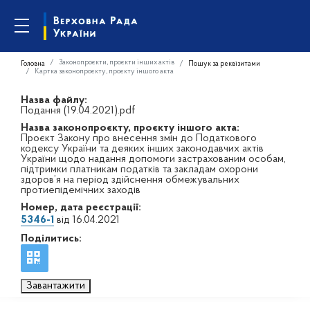
Законопроєкти, проєкти інших актів
Головна
Пошук за реквізитами
Картка законопроєкту, проєкту іншого акта
Назва файлу:
Подання (19.04.2021).pdf
Назва законопроєкту, проєкту іншого акта:
Проєкт Закону про внесення змін до Податкового
кодексу України та деяких інших законодавчих актів
України щодо надання допомоги застрахованим особам,
підтримки платникам податків та закладам охорони
здоров’я на період здійснення обмежувальних
протиепідемічних заходів
Номер, дата реєстрації:
5346-1
від 16.04.2021
Поділитись:
Завантажити