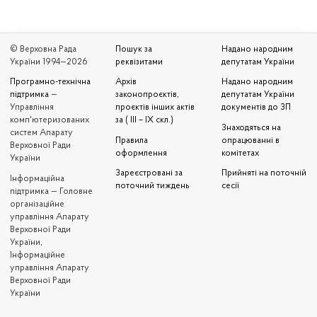
© Верховна Рада
Пошук за
Надано народним
України 1994—2026
реквізитами
депутатам України
Програмно-технічна
Архів
Надано народним
підтримка
—
законопроєктів,
депутатам України
Управління
проєктів інших актів
документів до ЗП
комп'ютеризованих
за ( III – IX скл.)
Знаходяться на
систем Апарату
Правила
опрацюванні в
Верховної Ради
оформлення
комітетах
України
Зареєстровані за
Прийняті на поточній
Iнформаційна
поточний тиждень
сесії
підтримка — Головне
організаційне
управління Апарату
Верховної Ради
України,
Інформаційне
управління Апарату
Верховної Ради
України