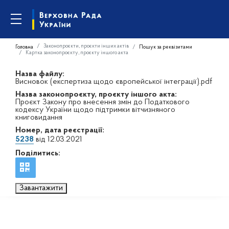
Законопроєкти, проєкти інших актів
Головна
Пошук за реквізитами
Картка законопроєкту, проєкту іншого акта
Назва файлу:
Висновок (експертиза щодо європейської інтеграції).pdf
Назва законопроєкту, проєкту іншого акта:
Проєкт Закону про внесення змін до Податкового
кодексу України щодо підтримки вітчизняного
книговидання
Номер, дата реєстрації:
5238
від 12.03.2021
Поділитись:
Завантажити