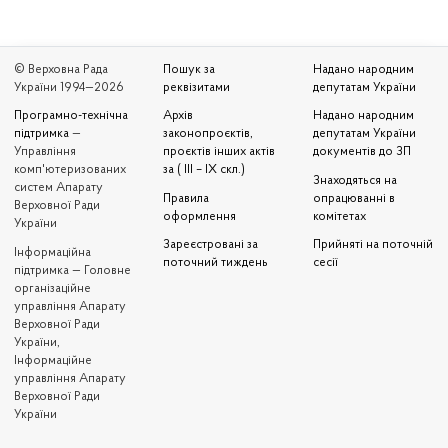
© Верховна Рада
Пошук за
Надано народним
України 1994—2026
реквізитами
депутатам України
Програмно-технічна
Архів
Надано народним
підтримка
—
законопроєктів,
депутатам України
Управління
проєктів інших актів
документів до ЗП
комп'ютеризованих
за ( III – IX скл.)
Знаходяться на
систем Апарату
Правила
опрацюванні в
Верховної Ради
оформлення
комітетах
України
Зареєстровані за
Прийняті на поточній
Iнформаційна
поточний тиждень
сесії
підтримка — Головне
організаційне
управління Апарату
Верховної Ради
України,
Інформаційне
управління Апарату
Верховної Ради
України