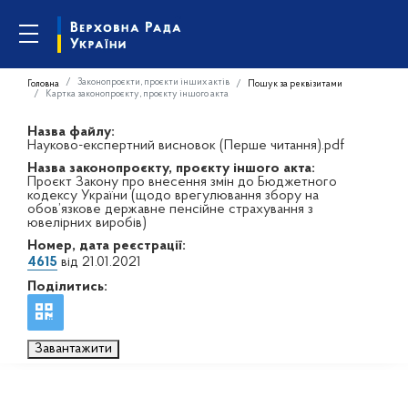
Законопроєкти, проєкти інших актів
Головна
Пошук за реквізитами
Картка законопроєкту, проєкту іншого акта
Назва файлу:
Науково-експертний висновок (Перше читання).pdf
Назва законопроєкту, проєкту іншого акта:
Проєкт Закону про внесення змін до Бюджетного
кодексу України (щодо врегулювання збору на
обов’язкове державне пенсійне страхування з
ювелірних виробів)
Номер, дата реєстрації:
4615
від 21.01.2021
Поділитись:
Завантажити