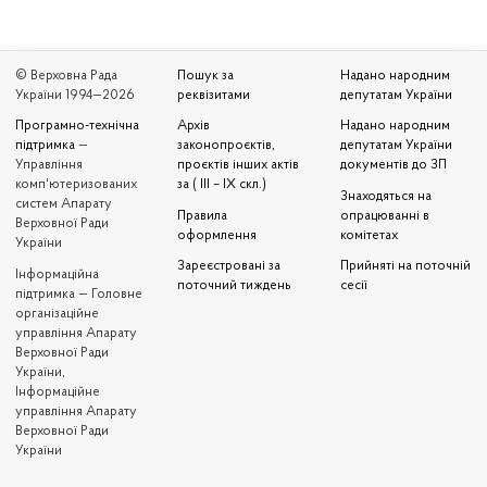
© Верховна Рада
Пошук за
Надано народним
України 1994—2026
реквізитами
депутатам України
Програмно-технічна
Архів
Надано народним
підтримка
—
законопроєктів,
депутатам України
Управління
проєктів інших актів
документів до ЗП
комп'ютеризованих
за ( III – IX скл.)
Знаходяться на
систем Апарату
Правила
опрацюванні в
Верховної Ради
оформлення
комітетах
України
Зареєстровані за
Прийняті на поточній
Iнформаційна
поточний тиждень
сесії
підтримка — Головне
організаційне
управління Апарату
Верховної Ради
України,
Інформаційне
управління Апарату
Верховної Ради
України