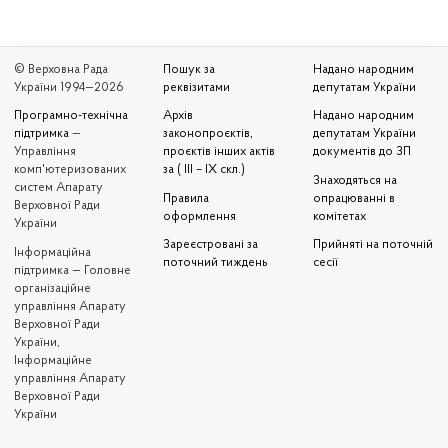
© Верховна Рада
Пошук за
Надано народним
України 1994—2026
реквізитами
депутатам України
Програмно-технічна
Архів
Надано народним
підтримка
—
законопроєктів,
депутатам України
Управління
проєктів інших актів
документів до ЗП
комп'ютеризованих
за ( III – IX скл.)
Знаходяться на
систем Апарату
Правила
опрацюванні в
Верховної Ради
оформлення
комітетах
України
Зареєстровані за
Прийняті на поточній
Iнформаційна
поточний тиждень
сесії
підтримка — Головне
організаційне
управління Апарату
Верховної Ради
України,
Інформаційне
управління Апарату
Верховної Ради
України