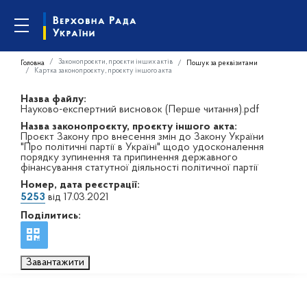
Законопроєкти, проєкти інших актів
Головна
Пошук за реквізитами
Картка законопроєкту, проєкту іншого акта
Назва файлу:
Науково-експертний висновок (Перше читання).pdf
Назва законопроєкту, проєкту іншого акта:
Проєкт Закону про внесення змін до Закону України
"Про політичні партії в Україні" щодо удосконалення
порядку зупинення та припинення державного
фінансування статутної діяльності політичної партії
Номер, дата реєстрації:
5253
від 17.03.2021
Поділитись:
Завантажити